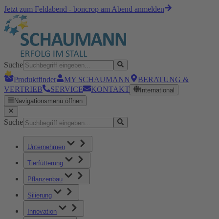
Jetzt zum Feldabend - boncrop am Abend anmelden
Suche
Produktfinder
MY SCHAUMANN
BERATUNG &
VERTRIEB
SERVICE
KONTAKT
International
Navigationsmenü öffnen
Suche
Unternehmen
Tierfütterung
Pflanzenbau
Silierung
Innovation