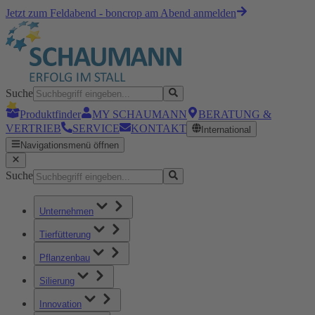
Jetzt zum Feldabend - boncrop am Abend anmelden
Suche
Produktfinder
MY SCHAUMANN
BERATUNG &
VERTRIEB
SERVICE
KONTAKT
International
Navigationsmenü öffnen
Suche
Unternehmen
Tierfütterung
Pflanzenbau
Silierung
Innovation