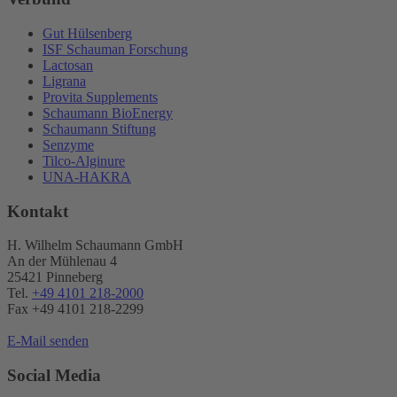
Gut Hülsenberg
ISF Schauman Forschung
Lactosan
Ligrana
Provita Supplements
Schaumann BioEnergy
Schaumann Stiftung
Senzyme
Tilco-Alginure
UNA-HAKRA
Kontakt
H. Wilhelm Schaumann GmbH
An der Mühlenau 4
25421 Pinneberg
Tel.
+49 4101 218-2000
Fax +49 4101 218​-2299
E-Mail senden
Social Media