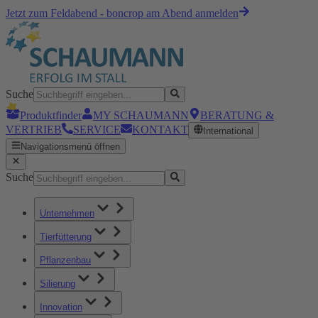
Jetzt zum Feldabend - boncrop am Abend anmelden
Suche
Produktfinder
MY SCHAUMANN
BERATUNG &
VERTRIEB
SERVICE
KONTAKT
International
Navigationsmenü öffnen
Suche
Unternehmen
Tierfütterung
Pflanzenbau
Silierung
Innovation