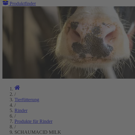
Produktfinder
/
Tierfütterung
/
Rinder
/
Produkte für Rinder
/
SCHAUMACID MILK