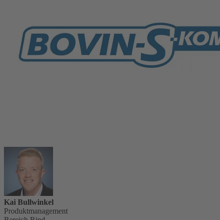
Kai Bullwinkel
Produktmanagement
Bereich Rind