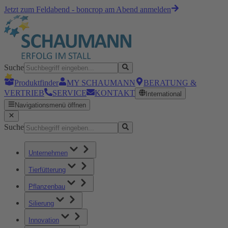
Jetzt zum Feldabend - boncrop am Abend anmelden
Suche
Produktfinder
MY SCHAUMANN
BERATUNG &
VERTRIEB
SERVICE
KONTAKT
International
Navigationsmenü öffnen
Suche
Unternehmen
Tierfütterung
Pflanzenbau
Silierung
Innovation