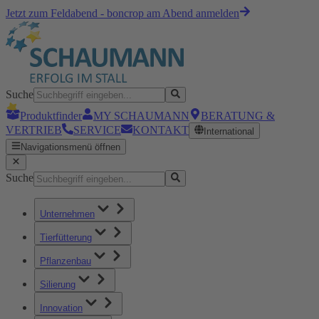
Jetzt zum Feldabend - boncrop am Abend anmelden
Suche
Produktfinder
MY SCHAUMANN
BERATUNG &
VERTRIEB
SERVICE
KONTAKT
International
Navigationsmenü öffnen
Suche
Unternehmen
Tierfütterung
Pflanzenbau
Silierung
Innovation