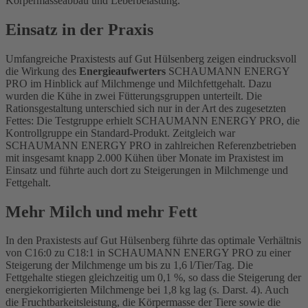
Körpermasseabbau und Leberbelastung.
Einsatz in der Praxis
Umfangreiche Praxistests auf Gut Hülsenberg zeigen eindrucksvoll
die Wirkung des
Energieaufwerters
SCHAUMANN ENERGY
PRO im Hinblick auf Milchmenge und Milchfettgehalt. Dazu
wurden die Kühe in zwei Fütterungsgruppen unterteilt. Die
Rationsgestaltung unterschied sich nur in der Art des zugesetzten
Fettes: Die Testgruppe erhielt SCHAUMANN ENERGY PRO, die
Kontrollgruppe ein Standard-Produkt. Zeitgleich war
SCHAUMANN ENERGY PRO in zahlreichen Referenzbetrieben
mit insgesamt knapp 2.000 Kühen über Monate im Praxistest im
Einsatz und führte auch dort zu Steigerungen in Milchmenge und
Fettgehalt.
Mehr Milch und mehr Fett
In den Praxistests auf Gut Hülsenberg führte das optimale Verhältnis
von C16:0 zu C18:1 in SCHAUMANN ENERGY PRO zu einer
Steigerung der Milchmenge um bis zu 1,6 l/Tier/Tag. Die
Fettgehalte stiegen gleichzeitig um 0,1 %, so dass die Steigerung der
energiekorrigierten Milchmenge bei 1,8 kg lag (s. Darst. 4). Auch
die Fruchtbarkeitsleistung, die Körpermasse der Tiere sowie die