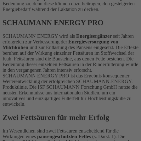
Bedeutung zu, denn diese können dazu beitragen, den gesteigerten
Energiebedarf während der Laktation zu decken.
SCHAUMANN ENERGY PRO
SCHAUMANN ENERGY wird als
Energieergänzer
seit Jahren
erfolgreich zur Verbesserung der
Energieversorgung von
Milchkühen
und zur Entlastung des Pansens eingesetzt. Die Effekte
beruhen auf der Wirkung einzelner Fettsäuren im Stoffwechsel der
Kuh. Fettsäuren sind die Bausteine, aus denen Fette bestehen. Die
Bedeutung dieser einzelnen Fettsäuren in der Rinderfütterung wurde
in den vergangenen Jahren intensiv erforscht.
SCHAUMANN ENERGY PRO ist das Ergebnis konsequenter
Weiterentwicklung der erfolgreichen
SCHAUMANN-ENERGY
-
Produktlinie. Die ISF SCHAUMANN Forschung GmbH nutzte die
neusten Erkenntnisse aus internationalen Studien, um ein
innovatives und einzigartiges Futterfett für Hochleistungskühe zu
entwickeln.
Zwei Fettsäuren für mehr Erfolg
Im Wesentlichen sind zwei Fettsäuren entscheidend für die
Wirkungen eines
pansengeschützten Fettes
(s. Darst. 1). Die