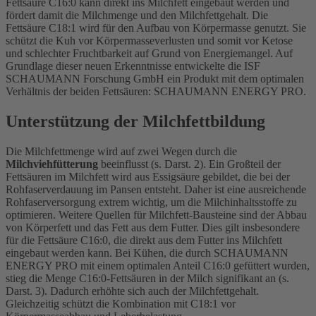
Fettsäure C16:0 kann direkt ins Milchfett eingebaut werden und
fördert damit die Milchmenge und den Milchfettgehalt. Die
Fettsäure C18:1 wird für den Aufbau von Körpermasse genutzt. Sie
schützt die Kuh vor Körpermasseverlusten und somit vor Ketose
und schlechter Fruchtbarkeit auf Grund von Energiemangel. Auf
Grundlage dieser neuen Erkenntnisse entwickelte die ISF
SCHAUMANN Forschung GmbH ein Produkt mit dem optimalen
Verhältnis der beiden Fettsäuren: SCHAUMANN ENERGY PRO.
Unterstützung der Milchfettbildung
Die Milchfettmenge wird auf zwei Wegen durch die
Milchviehfütterung
beeinflusst (s. Darst. 2). Ein Großteil der
Fettsäuren im Milchfett wird aus Essigsäure gebildet, die bei der
Rohfaserverdauung im Pansen entsteht. Daher ist eine ausreichende
Rohfaserversorgung extrem wichtig, um die Milchinhaltsstoffe zu
optimieren. Weitere Quellen für Milchfett-Bausteine sind der Abbau
von Körperfett und das Fett aus dem Futter. Dies gilt insbesondere
für die Fettsäure C16:0, die direkt aus dem Futter ins Milchfett
eingebaut werden kann. Bei Kühen, die durch SCHAUMANN
ENERGY PRO mit einem optimalen Anteil C16:0 gefüttert wurden,
stieg die Menge C16:0-Fettsäuren in der Milch signifikant an (s.
Darst. 3). Dadurch erhöhte sich auch der Milchfettgehalt.
Gleichzeitig schützt die Kombination mit C18:1 vor