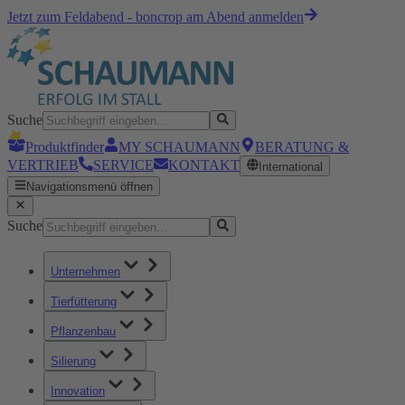
Jetzt zum Feldabend - boncrop am Abend anmelden
Suche
Produktfinder
MY SCHAUMANN
BERATUNG &
VERTRIEB
SERVICE
KONTAKT
International
Navigationsmenü öffnen
Suche
Unternehmen
Tierfütterung
Pflanzenbau
Silierung
Innovation