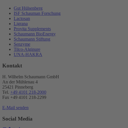
Gut Hülsenberg
ISF Schauman Forschung
Lactosan
Ligrana
Provita Supplements
Schaumann BioEnergy
Schaumann Stiftung
Senzyme
Tilco-Alginure
UNA-HAKRA
Kontakt
H. Wilhelm Schaumann GmbH
An der Mühlenau 4
25421 Pinneberg
Tel.
+49 4101 218-2000
Fax +49 4101 218​-2299
E-Mail senden
Social Media