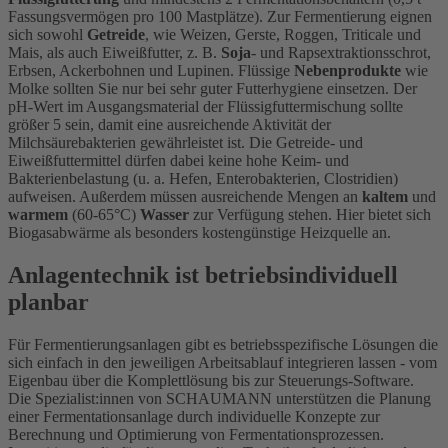
Fassungsvermögen pro 100 Mastplätze). Zur Fermentierung eignen
sich sowohl
Getreide
, wie Weizen, Gerste, Roggen, Triticale und
Mais, als auch Eiweißfutter, z. B.
Soja
- und Rapsextraktionsschrot,
Erbsen, Ackerbohnen und Lupinen. Flüssige
Nebenprodukte
wie
Molke sollten Sie nur bei sehr guter Futterhygiene einsetzen. Der
pH-Wert im Ausgangsmaterial der Flüssigfuttermischung sollte
größer 5 sein, damit eine ausreichende Aktivität der
Milchsäurebakterien gewährleistet ist. Die Getreide- und
Eiweißfuttermittel dürfen dabei keine hohe Keim- und
Bakterienbelastung (u. a. Hefen, Enterobakterien, Clostridien)
aufweisen. Außerdem müssen ausreichende Mengen an
kaltem
und
warmem
(60-65°C)
Wasser
zur Verfügung stehen. Hier bietet sich
Biogasabwärme als besonders kostengünstige Heizquelle an.
Anlagentechnik ist betriebsindividuell
planbar
Für Fermentierungsanlagen gibt es betriebsspezifische Lösungen die
sich einfach in den jeweiligen Arbeitsablauf integrieren lassen - vom
Eigenbau über die Komplettlösung bis zur Steuerungs-Software.
Die Spezialist:innen von SCHAUMANN unterstützen die Planung
einer Fermentationsanlage durch individuelle Konzepte zur
Berechnung und Optimierung von Fermentationsprozessen.