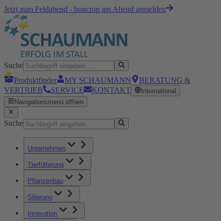
Jetzt zum Feldabend - boncrop am Abend anmelden
Suche
Produktfinder
MY SCHAUMANN
BERATUNG &
VERTRIEB
SERVICE
KONTAKT
International
Navigationsmenü öffnen
Suche
Unternehmen
Tierfütterung
Pflanzenbau
Silierung
Innovation