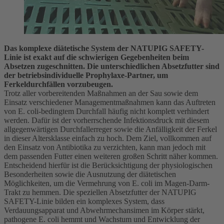
Das komplexe diätetische System der NATUPIG SAFETY-
Linie ist exakt auf die schwierigen Gegebenheiten beim
Absetzen zugeschnitten. Die unterschiedlichen Absetzfutter sind
der betriebsindividuelle Prophylaxe-Partner, um
Ferkeldurchfällen vorzubeugen.
Trotz aller vorbereitenden Maßnahmen an der Sau sowie dem
Einsatz verschiedener Managementmaßnahmen kann das Auftreten
von E. coli-bedingtem Durchfall häufig nicht komplett verhindert
werden. Dafür ist der vorherrschende Infektionsdruck mit diesem
allgegenwärtigen Durchfallerreger sowie die Anfälligkeit der Ferkel
in dieser Altersklasse einfach zu hoch. Dem Ziel, vollkommen auf
den Einsatz von Antibiotika zu verzichten, kann man jedoch mit
dem passenden Futter einen weiteren großen Schritt näher kommen.
Entscheidend hierfür ist die Berücksichtigung der physiologischen
Besonderheiten sowie die Ausnutzung der diätetischen
Möglichkeiten, um die Vermehrung von E. coli im Magen-Darm-
Trakt zu hemmen. Die speziellen Absetzfutter der NATUPIG
SAFETY-Linie bilden ein komplexes System, dass
Verdauungsapparat und Abwehrmechansimen im Körper stärkt,
pathogene E. coli hemmt und Wachstum und Entwicklung der