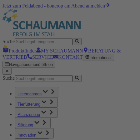
Jetzt zum Feldabend - boncrop am Abend anmelden
Suche
Produktfinder
MY SCHAUMANN
BERATUNG &
VERTRIEB
SERVICE
KONTAKT
International
Navigationsmenü öffnen
Suche
Unternehmen
Tierfütterung
Pflanzenbau
Silierung
Innovation