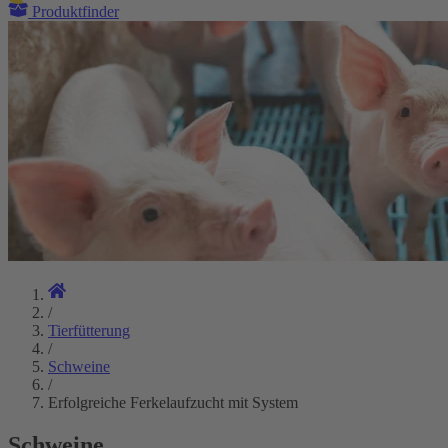
Produktfinder
/
Tierfütterung
/
Schweine
/
Erfolgreiche Ferkelaufzucht mit System
Schweine