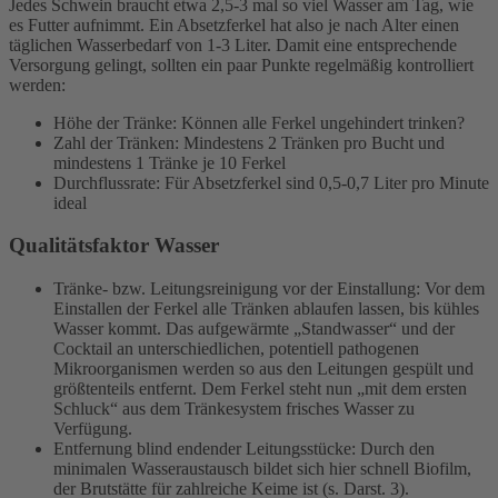
Jedes Schwein braucht etwa 2,5-3 mal so viel Wasser am Tag, wie
es Futter aufnimmt. Ein Absetzferkel hat also je nach Alter einen
täglichen Wasserbedarf von 1-3 Liter. Damit eine entsprechende
Versorgung gelingt, sollten ein paar Punkte regelmäßig kontrolliert
werden:
Höhe der Tränke: Können alle Ferkel ungehindert trinken?
Zahl der Tränken: Mindestens 2 Tränken pro Bucht und
mindestens 1 Tränke je 10 Ferkel
Durchflussrate: Für Absetzferkel sind 0,5-0,7 Liter pro Minute
ideal
Qualitätsfaktor Wasser
Tränke- bzw. Leitungsreinigung vor der Einstallung: Vor dem
Einstallen der Ferkel alle Tränken ablaufen lassen, bis kühles
Wasser kommt. Das aufgewärmte „Standwasser“ und der
Cocktail an unterschiedlichen, potentiell pathogenen
Mikroorganismen werden so aus den Leitungen gespült und
größtenteils entfernt. Dem Ferkel steht nun „mit dem ersten
Schluck“ aus dem Tränkesystem frisches Wasser zu
Verfügung.
Entfernung blind endender Leitungsstücke: Durch den
minimalen Wasseraustausch bildet sich hier schnell Biofilm,
der Brutstätte für zahlreiche Keime ist (s. Darst. 3).