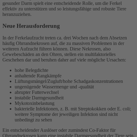
gesunder Darm spielt eine entscheidende Rolle, um die Ferkel
effektiv zu unterstützen und so leistungsfähige und robuste Tiere
heranzuziehen.
Neue Herausforderung
In der Ferkelaufzucht treten ca. drei Wochen nach dem Absetzen
häufig Ohrrandnekrosen auf, die zu massiven Problemen in der
weiteren Aufzucht führen können. Diese Nekrosen, also
Gewebeschäden an den Ohren, stellen ein multifaktorielles
Geschehen dar und beruhen daher auf viele mögliche Ursachen:
hohe Belegdichte
anhaltende Rangkämpfe
Lüftungsmängel/Zugluft/hohe Schadgaskonzentrationen
ungenügende Wassermenge und -qualität
abrupter Futterwechsel
instabile Darmgesundheit
Mykotoxinbelastung
bakterielle Infektionen, z. B. mit Streptokokken oder E. coli;
weitere Symptome der jeweiligen Infektion sind nicht
unbedingt zu sehen
Ein entscheidender Auslöser oder zumindest Co-Faktor für
Ohrrandnekrosen kann eine instabile Darmgesundheit der Tiere sein.