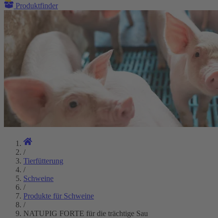
Produktfinder
/
Tierfütterung
/
Schweine
/
Produkte für Schweine
/
NATUPIG FORTE für die trächtige Sau