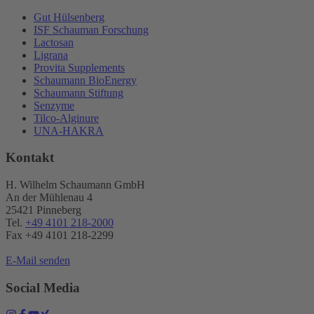
Gut Hülsenberg
ISF Schauman Forschung
Lactosan
Ligrana
Provita Supplements
Schaumann BioEnergy
Schaumann Stiftung
Senzyme
Tilco-Alginure
UNA-HAKRA
Kontakt
H. Wilhelm Schaumann GmbH
An der Mühlenau 4
25421 Pinneberg
Tel.
+49 4101 218-2000
Fax +49 4101 218​-2299
E-Mail senden
Social Media