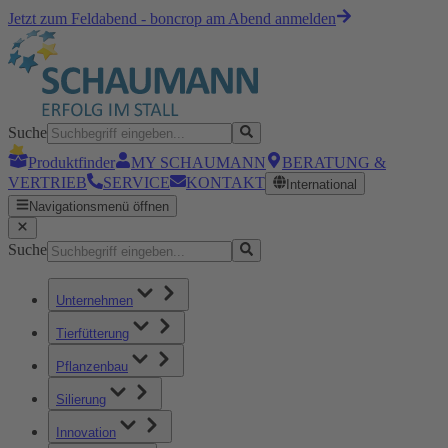
Jetzt zum Feldabend - boncrop am Abend anmelden
Suche
Produktfinder
MY SCHAUMANN
BERATUNG &
VERTRIEB
SERVICE
KONTAKT
International
Navigationsmenü öffnen
Suche
Unternehmen
Tierfütterung
Pflanzenbau
Silierung
Innovation