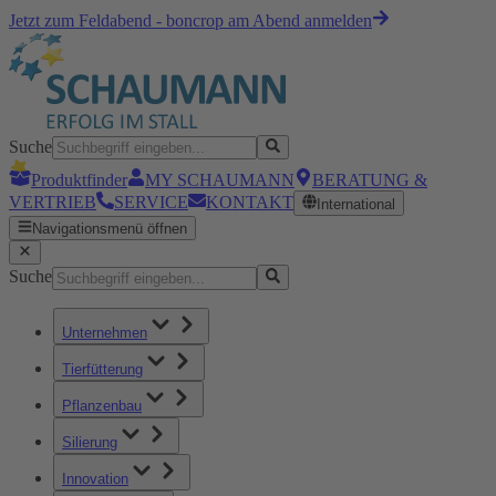
Jetzt zum Feldabend - boncrop am Abend anmelden
Suche
Produktfinder
MY SCHAUMANN
BERATUNG &
VERTRIEB
SERVICE
KONTAKT
International
Navigationsmenü öffnen
Suche
Unternehmen
Tierfütterung
Pflanzenbau
Silierung
Innovation