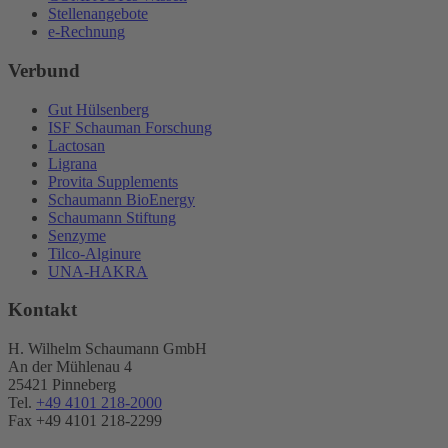
Stellenangebote
e-Rechnung
Verbund
Gut Hülsenberg
ISF Schauman Forschung
Lactosan
Ligrana
Provita Supplements
Schaumann BioEnergy
Schaumann Stiftung
Senzyme
Tilco-Alginure
UNA-HAKRA
Kontakt
H. Wilhelm Schaumann GmbH
An der Mühlenau 4
25421 Pinneberg
Tel.
+49 4101 218-2000
Fax +49 4101 218​-2299