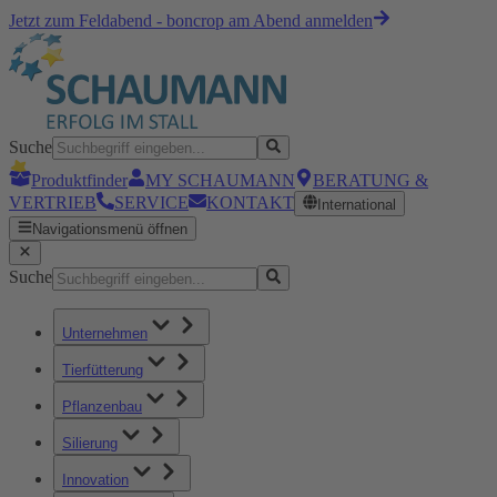
Jetzt zum Feldabend - boncrop am Abend anmelden
Suche
Produktfinder
MY SCHAUMANN
BERATUNG &
VERTRIEB
SERVICE
KONTAKT
International
Navigationsmenü öffnen
Suche
Unternehmen
Tierfütterung
Pflanzenbau
Silierung
Innovation