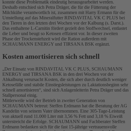
konnte diese Problematik eindeutig herausgearbeitet werden.
Deshalb entschied sich Petra Dräger, die für die Fütterung der
Milchkühe verantwortlich ist, zusammen mit Harry Ermann für die
Umstellung auf das Mineralfutter RINDAVITAL VK C PLUS bei
den Tieren in den letzten drei Wochen vor der Kalbung (s. Darst.).
Das enthaltene L-Carnitin fördert gezielt den Stoffwechsel, entlastet
die Leber und beugt so Ketosen effizient vor. In dieser zweiten
Phase der Trockenstehzeit wird die Ration außerdem mit
SCHAUMANN ENERGY und TIRSANA BSK ergänzt.
Kosten amortisieren sich schnell
„Der Einsatz von RINDAVITAL VK C PLUS, SCHAUMANN
ENERGY und TIRSANA BSK in den drei Wochen vor der
Abkalbung verursacht Kosten, die sich aber durch deutlich weniger
Ketosefälle und stabile Einstiegsleistungen zu Laktationsbeginn sehr
schnell amortisieren“, sind sich Anlagenleiterin Petra Dräger und das
Stallpersonal einig.
Mittlerweile wird der Betrieb in zweiter Generation von
SCHAUMANN betreut: Steffen Erdmann hat die Beratung der AG
Kandelin von seinem Vater übernommen. Eine 305-Tage-Leistung
von aktuell rund 11.000 Liter mit 3,56 % Fett und 3,18 % Eiweiß
unterstreicht die Erfolge. SCHAUMANN und Fachberater Steffen
Erdmann bedanken sich für die fast 15-jährige vertrauensvolle