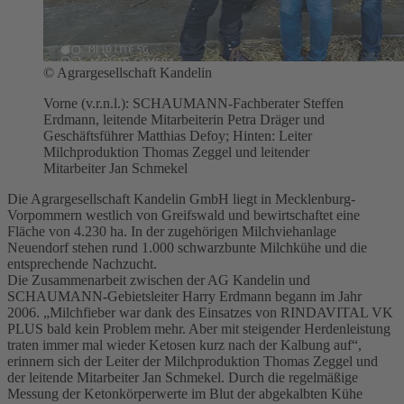
©
Agrargesellschaft Kandelin
Vorne (v.r.n.l.): SCHAUMANN-Fachberater Steffen
Erdmann, leitende Mitarbeiterin Petra Dräger und
Geschäftsführer Matthias Defoy; Hinten: Leiter
Milchproduktion Thomas Zeggel und leitender
Mitarbeiter Jan Schmekel
Die Agrargesellschaft Kandelin GmbH liegt in Mecklenburg-
Vorpommern westlich von Greifswald und bewirtschaftet eine
Fläche von 4.230 ha. In der zugehörigen Milchviehanlage
Neuendorf stehen rund 1.000 schwarzbunte Milchkühe und die
entsprechende Nachzucht.
Die Zusammenarbeit zwischen der AG Kandelin und
SCHAUMANN-Gebietsleiter Harry Erdmann begann im Jahr
2006. „Milchfieber war dank des Einsatzes von RINDAVITAL VK
PLUS bald kein Problem mehr. Aber mit steigender Herdenleistung
traten immer mal wieder Ketosen kurz nach der Kalbung auf“,
erinnern sich der Leiter der Milchproduktion Thomas Zeggel und
der leitende Mitarbeiter Jan Schmekel. Durch die regelmäßige
Messung der Ketonkörperwerte im Blut der abgekalbten Kühe