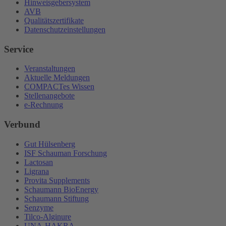
Hinweisgebersystem
AVB
Qualitätszertifikate
Datenschutzeinstellungen
Service
Veranstaltungen
Aktuelle Meldungen
COMPACTes Wissen
Stellenangebote
e-Rechnung
Verbund
Gut Hülsenberg
ISF Schauman Forschung
Lactosan
Ligrana
Provita Supplements
Schaumann BioEnergy
Schaumann Stiftung
Senzyme
Tilco-Alginure
UNA-HAKRA