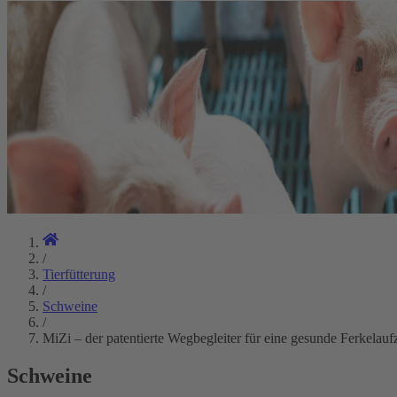
/
Tierfütterung
/
Schweine
/
MiZi – der patentierte Wegbegleiter für eine gesunde Ferkelauf
Schweine