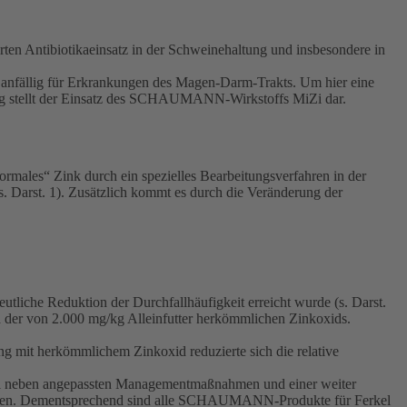
en Antibiotikaeinsatz in der Schweinehaltung und insbesondere in
r anfällig für Erkrankungen des Magen-Darm-Trakts. Um hier eine
ung stellt der Einsatz des SCHAUMANN-Wirkstoffs MiZi dar.
ormales“ Zink durch ein spezielles Bearbeitungsverfahren in der
s. Darst. 1). Zusätzlich kommt es durch die Veränderung der
utliche Reduktion der Durchfallhäufigkeit erreicht wurde (s. Darst.
a der von 2.000 mg/kg Alleinfutter herkömmlichen Zinkoxids.
 mit herkömmlichem Zinkoxid reduzierte sich die relative
n MiZi neben angepassten Managementmaßnahmen und einer weiter
 werden. Dementsprechend sind alle SCHAUMANN-Produkte für Ferkel