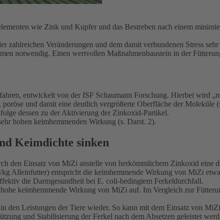
lementen wie Zink und Kupfer und das Bestreben nach einem minimiert
.
d der zahlreichen Veränderungen und dem damit verbundenen Stress seh
nahmen notwendig. Einen wertvollen Maßnahmenbaustein in der Fütter
erfahren, entwickelt von der ISF Schaumann Forschung. Hierbei wird „n
 poröse und damit eine deutlich vergrößerte Oberfläche der Moleküle (
folge dessen zu der Aktivierung der Zinkoxid-Partikel.
r sehr hohen keimhemmenden Wirkung (s. Darst. 2).
 und Keimdichte sinken
urch den Einsatz von MiZi anstelle von herkömmlichem Zinkoxid eine de
Zn/kg Alleinfutter) entspricht die keimhemmende Wirkung von MiZi etw
effektiv die Darmgesundheit bei E. coli-bedingtem Ferkeldurchfall.
hohe keimhemmende Wirkung von MiZi auf. Im Vergleich zur Fütterung
letzt in den Leistungen der Tiere wieder. So kann mit dem Einsatz vo
stützung und Stabilisierung der Ferkel nach dem Absetzen geleistet