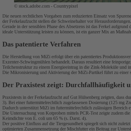
©
stock.adobe.com - Countrypixel
Die neuen rechtlichen Vorgaben zum reduzierten Einsatz von Spurene
der Ferkelaufzucht stellen die Schweinehalter vor Herausforderungen
Gerade in der sensiblen Phase des Absetzens ist das Ferkel aufgrun
ideale Unterstützung leisten zu können, ist ein ganzer Mix an Maß
Das patentierte Verfahren
Die Herstellung von MiZi erfolgt über ein patentiertes Produktionsv
Exzenter-Schwingmühlen behandelt. Daraus resultiert eine feinporige,
Teilchenstruktur zu einem Energieeintrag in die Zink-Moleküle und in
Die Mikronisierung und Aktivierung der MiZi-Partikel führt zu eine
Der Praxistest zeigt: Durchfallhäufigkeit
Praxistests in der Ferkelaufzucht auf Gut Hülsenberg zeigten, dass d
3). Bei einer futtermittelrechtlich zugelassenen Dosierung (125 mg 
Dadurch unterstützt MiZi im futtermittelrechtlich zulässigen Bereich 
Die Untersuchung von Kotproben mittels PCR-Test zeigte zudem die 
Keimdichte von E. coli um 65 % (s. Darst. 4).
Der positive Einfluss auf die Tiergesundheit spiegelt sich nicht zu
optimierten Zusammensetzung der Mischfutter ein Beitrag zur Unter