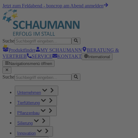
Jetzt zum Feldabend - boncrop am Abend anmelden
Suche
Produktfinder
MY SCHAUMANN
BERATUNG &
VERTRIEB
SERVICE
KONTAKT
International
Navigationsmenü öffnen
Suche
Unternehmen
Tierfütterung
Pflanzenbau
Silierung
Innovation