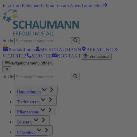
Jetzt zum Feldabend - boncrop am Abend anmelden
Suche
Produktfinder
MY SCHAUMANN
BERATUNG &
VERTRIEB
SERVICE
KONTAKT
International
Navigationsmenü öffnen
Suche
Unternehmen
Tierfütterung
Pflanzenbau
Silierung
Innovation