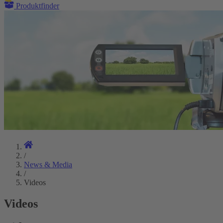
Produktfinder
/
News & Media
/
Videos
Videos