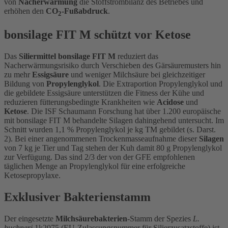
von
Nacherwärmung
die Stoffstrombilanz des Betriebes und
erhöhen den
CO
-Fußabdruck
.
2
bonsilage FIT M schützt vor Ketose
Das
Siliermittel bonsilage FIT M
reduziert das
Nacherwärmungsrisiko durch Verschieben des Gärsäuremusters hin
zu mehr
Essigsäure
und weniger Milchsäure bei gleichzeitiger
Bildung von
Propylenglykol
. Die Extraportion Propylenglykol und
die gebildete Essigsäure unterstützen die Fitness der Kühe und
reduzieren fütterungsbedingte Krankheiten wie
Acidose
und
Ketose
. Die ISF Schaumann Forschung hat über 1.200 europäische
mit bonsilage FIT M behandelte Silagen dahingehend untersucht. Im
Schnitt wurden 1,1 % Propylenglykol je kg TM gebildet (s. Darst.
2). Bei einer angenommenen Trockenmasseaufnahme dieser
Silagen
von 7 kg je Tier und Tag stehen der Kuh damit 80 g Propylenglykol
zur Verfügung. Das sind 2/3 der von der GFE empfohlenen
täglichen Menge an Propylenglykol für eine erfolgreiche
Ketosepropylaxe.
Exklusiver Bakterienstamm
Der eingesetzte
Milchsäurebakterien
-Stamm der Spezies
L.
buchneri
1k2075 (EU-Zulassungsnummer für Silierzusatzstoffe) ist