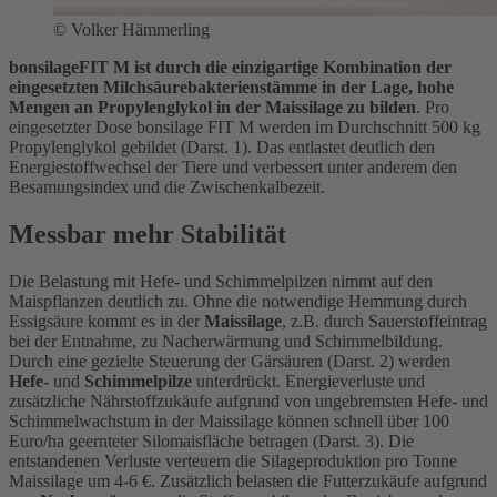
©
Volker Hämmerling
bonsilageFIT M ist durch die einzigartige Kombination der
eingesetzten Milchsäurebakterienstämme in der Lage, hohe
Mengen an Propylenglykol in der Maissilage zu bilden
. Pro
eingesetzter Dose bonsilage FIT M werden im Durchschnitt 500 kg
Propylenglykol gebildet (Darst. 1). Das entlastet deutlich den
Energiestoffwechsel der Tiere und verbessert unter anderem den
Besamungsindex und die Zwischenkalbezeit.
Messbar mehr Stabilität
Die Belastung mit Hefe- und Schimmelpilzen nimmt auf den
Maispflanzen deutlich zu. Ohne die notwendige Hemmung durch
Essigsäure kommt es in der
Maissilage
, z.B. durch Sauerstoffeintrag
bei der Entnahme, zu Nacherwärmung und Schimmelbildung.
Durch eine gezielte Steuerung der Gärsäuren (Darst. 2) werden
Hefe-
und
Schimmelpilze
unterdrückt. Energieverluste und
zusätzliche Nährstoffzukäufe aufgrund von ungebremsten Hefe- und
Schimmelwachstum in der Maissilage können schnell über 100
Euro/ha geernteter Silomaisfläche betragen (Darst. 3). Die
entstandenen Verluste verteuern die Silageproduktion pro Tonne
Maissilage um 4-6 €. Zusätzlich belasten die Futterzukäufe aufgrund