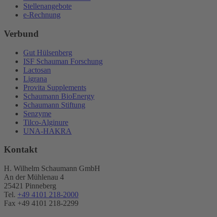
Stellenangebote
e-Rechnung
Verbund
Gut Hülsenberg
ISF Schauman Forschung
Lactosan
Ligrana
Provita Supplements
Schaumann BioEnergy
Schaumann Stiftung
Senzyme
Tilco-Alginure
UNA-HAKRA
Kontakt
H. Wilhelm Schaumann GmbH
An der Mühlenau 4
25421 Pinneberg
Tel.
+49 4101 218-2000
Fax +49 4101 218​-2299