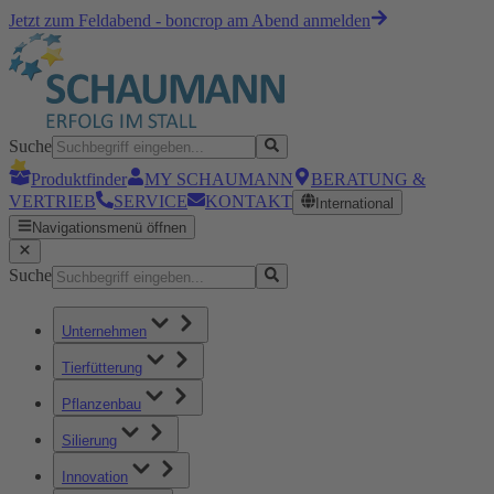
Jetzt zum Feldabend - boncrop am Abend anmelden
Suche
Produktfinder
MY SCHAUMANN
BERATUNG &
VERTRIEB
SERVICE
KONTAKT
International
Navigationsmenü öffnen
Suche
Unternehmen
Tierfütterung
Pflanzenbau
Silierung
Innovation