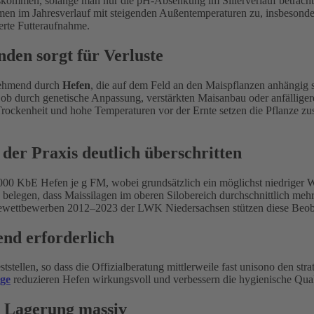
 auskommen, solange man nur die pH-Absenkung im Silierverlauf betracht
n im Jahresverlauf mit steigenden Außentemperaturen zu, insbesonde
erte Futteraufnahme.
den sorgt für Verluste
nehmend durch
Hefen
, die auf dem Feld an den Maispflanzen anhängig 
ob durch genetische Anpassung, verstärkten Maisanbau oder anfälligere
rockenheit und hohe Temperaturen vor der Ernte setzen die Pflanze zusä
der Praxis deutlich überschritten
.000 KbE Hefen je g FM, wobei grundsätzlich ein möglichst niedriger W
elegen, dass Maissilagen im oberen Silobereich durchschnittlich mehr 
agewettbewerben 2012–2023 der LWK Niedersachsen stützen diese Beo
gend erforderlich
tstellen, so dass die Offizialberatung mittlerweile fast unisono den st
age
reduzieren Hefen wirkungsvoll und verbessern die hygienische Quali
r Lagerung massiv