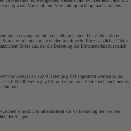
et. Gravierende Schwierigkeiten entstehen auf den Betrieben aber mit
re dann, wenn Vorschub und Verdichtung nicht optimal sind. Das
sind und so zwingend mit in das
Silo
gelangen. Die Zahlen dieser
 Sorten wurde noch nicht eindeutig erforscht. Ein zusätzlicher Faktor
tzlichem Stress aus, der die Belastung des Erntematerials zusätzlich
ert von weniger als 1.000 Hefen je g FM angestrebt werden sollte.
als 1.000.000 Hefen je g FM und im unteren Silobereich auch bereits
bachtungen.
rategischen Einsatz von
Siliermitteln
zur Verbesserung der aeroben
tät der Silagen.