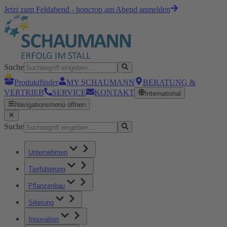
Jetzt zum Feldabend - boncrop am Abend anmelden
Suche
Produktfinder
MY SCHAUMANN
BERATUNG &
VERTRIEB
SERVICE
KONTAKT
International
Navigationsmenü öffnen
Suche
Unternehmen
Tierfütterung
Pflanzenbau
Silierung
Innovation