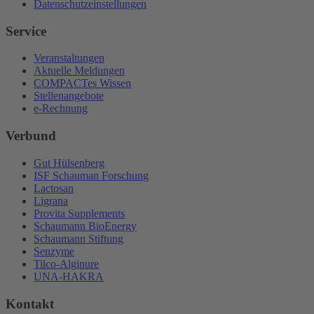
Datenschutzeinstellungen
Service
Veranstaltungen
Aktuelle Meldungen
COMPACTes Wissen
Stellenangebote
e-Rechnung
Verbund
Gut Hülsenberg
ISF Schauman Forschung
Lactosan
Ligrana
Provita Supplements
Schaumann BioEnergy
Schaumann Stiftung
Senzyme
Tilco-Alginure
UNA-HAKRA
Kontakt