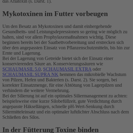
das Aflatoxin (s. Darst. 1).
Mykotoxinen im Futter vorbeugen
Um den Besatz an Mykotoxinen und damit einhergehende
Gesundheits- und Leistungsdepressionen so gering wie möglich zu
halten, sind vor allem Prophylaxemaßnahmen wichtig. Diese
beginnen bereits bei der Saatbettvorbereitung und erstrecken sich
über den angepassten Einsatz von Pflanzenschutzmitteln, bis hin zur
Ernte und Lagerung.
Bei der Lagerung von Getreide bietet sich der Einsatz einer
konservierenden Säure an. Konservierungssäuren wie
SCHAUMASIL 5.0
,
SCHAUMASIL EXTRA
oder
SCHAUMASIL SUPRA NK
hemmen das mikrobielle Wachstum
von Pilzen, Hefen und Bakterien (s. Darst. 2). Sie sorgen, bei
korrekter Einsatzmenge, für eine Abtötung von Lagerpilzen und
verhindern die weitere Vermehrung.
Bei der Silierung ist auf ein optimales Siliermanagement zu achten:
beispielsweise eine kurze Silobefüllzeit, gute Verdichtung durch
angepasste Häksellängen, schnelle pH-Wert-Senkung durch
Siliermitteleinsatz und ein optimaler luftdichter Abschluss nach dem
Schließen des Silos.
In der Fütterung Toxine binden