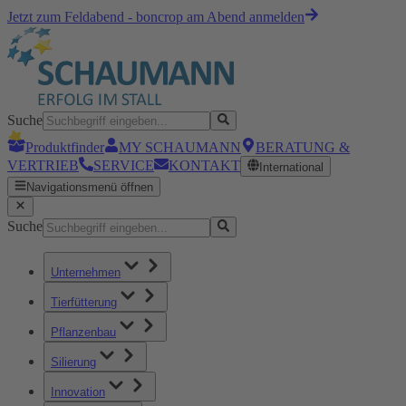
Jetzt zum Feldabend - boncrop am Abend anmelden
Suche
Produktfinder
MY SCHAUMANN
BERATUNG &
VERTRIEB
SERVICE
KONTAKT
International
Navigationsmenü öffnen
Suche
Unternehmen
Tierfütterung
Pflanzenbau
Silierung
Innovation