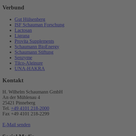
Verbund
Gut Hülsenberg
ISF Schauman Forschung
Lactosan
Ligrana
Provita Supplements
Schaumann BioEnergy
Schaumann Stiftung
Senzyme
Tilco-Alginure
UNA-HAKRA
Kontakt
H. Wilhelm Schaumann GmbH
An der Mühlenau 4
25421 Pinneberg
Tel.
+49 4101 218-2000
Fax +49 4101 218​-2299
E-Mail senden