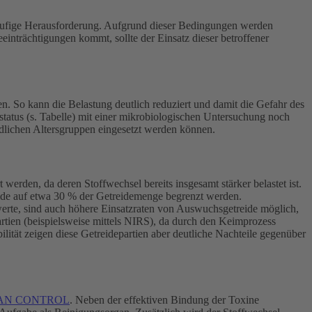
häufige Herausforderung. Aufgrund dieser Bedingungen werden
inträchtigungen kommt, sollte der Einsatz dieser betroffener
. So kann die Belastung deutlich reduziert und damit die Gefahr des
tatus (s. Tabelle) mit einer mikrobiologischen Untersuchung noch
edlichen Altersgruppen eingesetzt werden können.
erden, da deren Stoffwechsel bereits insgesamt stärker belastet ist.
eide auf etwa 30 % der Getreidemenge begrenzt werden.
erte, sind auch höhere Einsatzraten von Auswuchsgetreide möglich,
artien (beispielsweise mittels NIRS), da durch den Keimprozess
lität zeigen diese Getreidepartien aber deutliche Nachteile gegenüber
AN CONTROL
. Neben der effektiven Bindung der Toxine