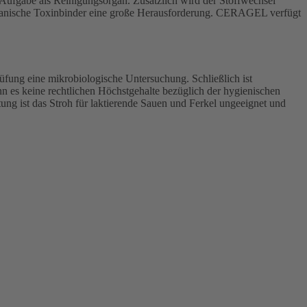
 Aufgabe als Reinigungsorgan. Zusätzlich wird der Stoffwechsel
organische Toxinbinder eine große Herausforderung. CERAGEL verfügt
rüfung eine mikrobiologische Untersuchung. Schließlich ist
enn es keine rechtlichen Höchstgehalte bezüglich der hygienischen
tung ist das Stroh für laktierende Sauen und Ferkel ungeeignet und