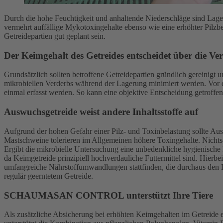
Durch die hohe Feuchtigkeit und anhaltende Niederschläge sind Lag
vermehrt auffällige Mykotoxingehalte ebenso wie eine erhöhter Pilzbe
Getreidepartien gut geplant sein.
Der Keimgehalt des Getreides entscheidet über die Ve
Grundsätzlich sollten betroffene Getreidepartien gründlich gereinigt 
mikrobiellen Verderbs während der Lagerung minimiert werden. Vor de
einmal erfasst werden. So kann eine objektive Entscheidung getroffe
Auswuchsgetreide weist andere Inhaltsstoffe auf
Aufgrund der hohen Gefahr einer Pilz- und Toxinbelastung sollte Ausw
Mastschweine tolerieren im Allgemeinen höhere Toxingehalte. Nichts
Ergibt die mikrobielle Untersuchung eine unbedenkliche hygienische
da Keimgetreide prinzipiell hochverdauliche Futtermittel sind. Hierb
umfangreiche Nährstoffumwandlungen stattfinden, die durchaus den Fut
regulär geerntetem Getreide.
SCHAUMASAN CONTROL unterstützt Ihre Tiere
Als zusätzliche Absicherung bei erhöhten Keimgehalten im Getreide em