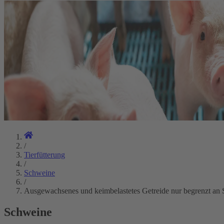
/
Tierfütterung
/
Schweine
/
Ausgewachsenes und keimbelastetes Getreide nur begrenzt an 
Schweine