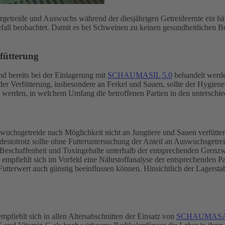
ergetreide und Auswuchs während der diesjährigen Getreideernte ein 
fall beobachtet. Damit es bei Schweinen zu keinen gesundheitlichen Bee
rfütterung
und bereits bei der Einlagerung mit
SCHAUMASIL 5.0
behandelt werden
r Verfütterung, insbesondere an Ferkel und Sauen, sollte der Hygienes
n werden, in welchem Umfang die betroffenen Partien in den unterschi
uchsgetreide nach Möglichkeit nicht an Jungtiere und Sauen verfüttert w
destotrotz sollte ohne Futteruntersuchung der Anteil an Auswuchsgetr
 Beschaffenheit und Toxingehalte unterhalb der entsprechenden Grenzw
ei empfiehlt sich im Vorfeld eine Nährstoffanalyse der entsprechenden P
terwert auch günstig beeinflussen können. Hinsichtlich der Lagerstabi
pfiehlt sich in allen Altersabschnitten der Einsatz von
SCHAUMAS