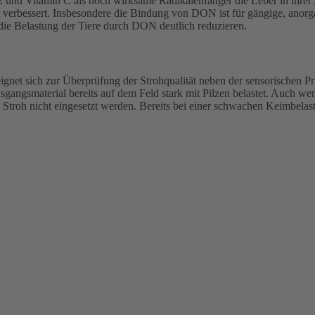
E und Vitamin C als hoch wirksame Radikalenfänger die Leber in ihrer
ut verbessert. Insbesondere die Bindung von DON ist für gängige, an
die Belastung der Tiere durch DON deutlich reduzieren.
ignet sich zur Überprüfung der Strohqualität neben der sensorischen P
usgangsmaterial bereits auf dem Feld stark mit Pilzen belastet. Auch w
es Stroh nicht eingesetzt werden. Bereits bei einer schwachen Keimbelas