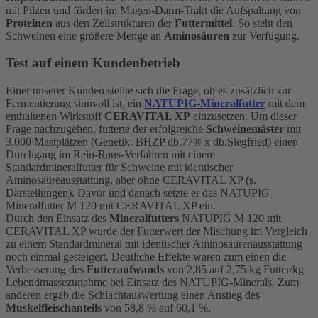
mit Pilzen und fördert im Magen-Darm-Trakt die Aufspaltung von
Proteinen
aus den Zellstrukturen der
Futtermittel
. So steht den
Schweinen eine größere Menge an
Aminosäuren
zur Verfügung.
Test auf einem Kundenbetrieb
Einer unserer Kunden stellte sich die Frage, ob es zusätzlich zur
Fermentierung sinnvoll ist, ein
NATUPIG-Mineralfutter
mit dem
enthaltenen Wirkstoff
CERAVITAL XP
einzusetzen. Um dieser
Frage nachzugehen, fütterte der erfolgreiche
Schweinemäster
mit
3.000 Mastplätzen (Genetik: BHZP db.77® x db.Siegfried) einen
Durchgang im Rein-Raus-Verfahren mit einem
Standardmineralfutter für Schweine mit identischer
Aminosäureausstattung, aber ohne CERAVITAL XP (s.
Darstellungen). Davor und danach setzte er das NATUPIG-
Mineralfutter M 120 mit CERAVITAL XP ein.
Durch den Einsatz des
Mineralfutters
NATUPIG M 120 mit
CERAVITAL XP wurde der Futterwert der Mischung im Vergleich
zu einem Standardmineral mit identischer Aminosäurenausstattung
noch einmal gesteigert. Deutliche Effekte waren zum einen die
Verbesserung des
Futteraufwands
von 2,85 auf 2,75 kg Futter/kg
Lebendmassezunahme bei Einsatz des NATUPIG-Minerals. Zum
anderen ergab die Schlachtauswertung einen Anstieg des
Muskelfleischanteils
von 58,8 % auf 60,1 %.