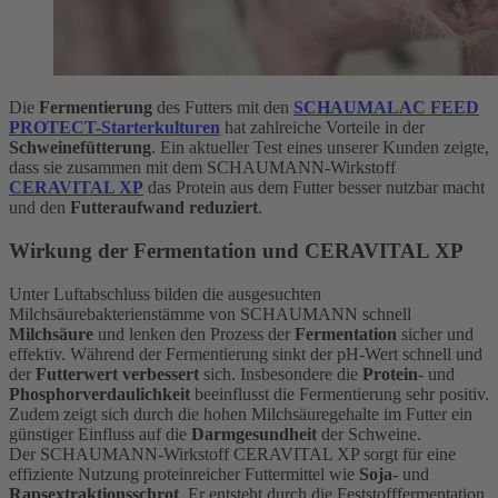
Die
Fermentierung
des Futters mit den
SCHAUMALAC FEED
PROTECT-Starterkulturen
hat zahlreiche Vorteile in der
Schweinefütterung
. Ein aktueller Test eines unserer Kunden zeigte,
dass sie zusammen mit dem SCHAUMANN-Wirkstoff
CERAVITAL XP
das Protein aus dem Futter besser nutzbar macht
und den
Futteraufwand reduziert
.
Wirkung der Fermentation und CERAVITAL XP
Unter Luftabschluss bilden die ausgesuchten
Milchsäurebakterienstämme von SCHAUMANN schnell
Milchsäure
und lenken den Prozess der
Fermentation
sicher und
effektiv. Während der Fermentierung sinkt der pH-Wert schnell und
der
Futterwert verbessert
sich. Insbesondere die
Protein
- und
Phosphorverdaulichkeit
beeinflusst die Fermentierung sehr positiv.
Zudem zeigt sich durch die hohen Milchsäuregehalte im Futter ein
günstiger Einfluss auf die
Darmgesundheit
der Schweine.
Der SCHAUMANN-Wirkstoff CERAVITAL XP sorgt für eine
effiziente Nutzung proteinreicher Futtermittel wie
Soja
- und
Rapsextraktionsschrot
. Er entsteht durch die Feststofffermentation