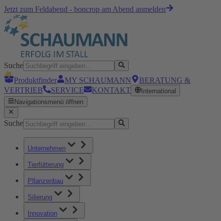
Jetzt zum Feldabend - boncrop am Abend anmelden
Suche
Produktfinder
MY SCHAUMANN
BERATUNG &
VERTRIEB
SERVICE
KONTAKT
International
Navigationsmenü öffnen
Suche
Unternehmen
Tierfütterung
Pflanzenbau
Silierung
Innovation