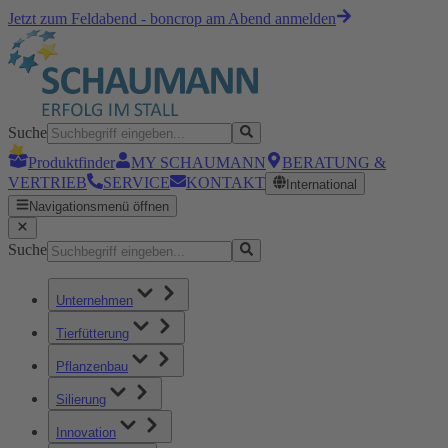
Jetzt zum Feldabend - boncrop am Abend anmelden
Suche
Produktfinder
MY SCHAUMANN
BERATUNG &
VERTRIEB
SERVICE
KONTAKT
International
Navigationsmenü öffnen
Suche
Unternehmen
Tierfütterung
Pflanzenbau
Silierung
Innovation