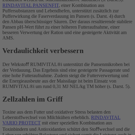
RINDAVITAL PANSENFIT
, einer Kombination aus
Puffersubstanzen und Lebendhefen, unterstützt zusätzlich zur
Pufferwirkung die Faserverdauung im Pansen (s. Darst. 4) durch
den Abbau überschüssiger Säuren. Der daraus resultierende stabilere
Pansen pH-Wert führt zu einer höheren Futteraufnahme, einer
besseren Verwertung der Ration und eine gesteigerte Aktivität am
AMS.
Verdaulichkeit verbessern
Der Wirkstoﬀ RUMIVITAL®i unterstützt die Pansenmikroben bei
der Verdauung. Das Ergebnis sind eine gesteigerte Passagerate und
eine hohe Futteraufnahme. Zudem steigt die Futterverwertung und
die Energieausbeute aus der Maissilage ist beim Einsatz von
RUMIVITAL®i um rund 0,31 MJ NEL/kg TM höher (s. Darst. 5).
Zellzahlen im Griff
Toxine aus dem Futter und oxidativer Stress belasten den
Leberstoffwechsel von Milchkühen erheblich.
RINDAVITAL
VARIO PROTECT
mit einer speziellen Kombination aus
Toxinbindern und Antioxidantien schützt den Stoﬀwechsel und die
Leber vor erhöhter Belastung und sichert somit die Leistung auch in