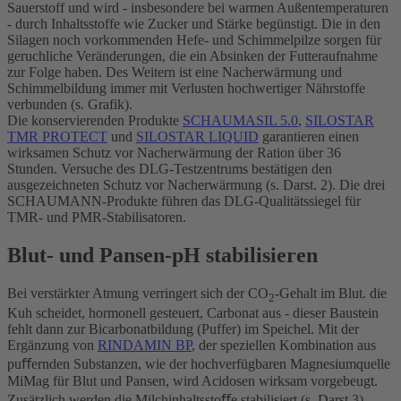
Sauerstoff und wird - insbesondere bei warmen Außentemperaturen
- durch Inhaltsstoffe wie Zucker und Stärke begünstigt. Die in den
Silagen noch vorkommenden Hefe- und Schimmelpilze sorgen für
geruchliche Veränderungen, die ein Absinken der Futteraufnahme
zur Folge haben. Des Weitern ist eine Nacherwärmung und
Schimmelbildung immer mit Verlusten hochwertiger Nährstoffe
verbunden (s. Grafik).
Die konservierenden Produkte
SCHAUMASIL 5.0
,
SILOSTAR
TMR PROTECT
und
SILOSTAR LIQUID
garantieren einen
wirksamen Schutz vor Nacherwärmung der Ration über 36
Stunden. Versuche des DLG-Testzentrums bestätigen den
ausgezeichneten Schutz vor Nacherwärmung (s. Darst. 2). Die drei
SCHAUMANN-Produkte führen das DLG-Qualitätssiegel für
TMR- und PMR-Stabilisatoren.
Blut- und Pansen-pH stabilisieren
Bei verstärkter Atmung verringert sich der CO
-Gehalt im Blut. die
2
Kuh scheidet, hormonell gesteuert, Carbonat aus - dieser Baustein
fehlt dann zur Bicarbonatbildung (Puffer) im Speichel. Mit der
Ergänzung von
RINDAMIN BP
, der speziellen Kombination aus
puﬀernden Substanzen, wie der hochverfügbaren Magnesiumquelle
MiMag für Blut und Pansen, wird Acidosen wirksam vorgebeugt.
Zusätzlich werden die Milchinhaltsstoﬀe stabilisiert (s. Darst.3).