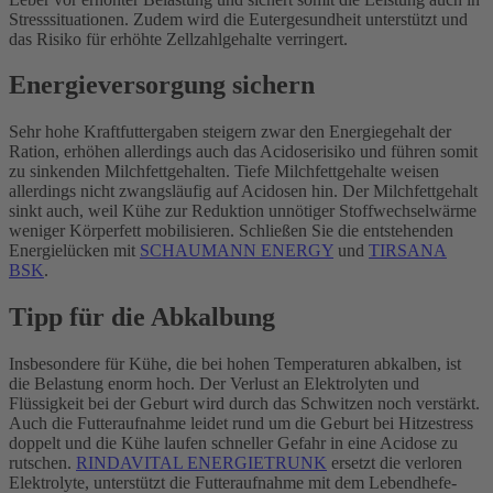
Stresssituationen. Zudem wird die Eutergesundheit unterstützt und
das Risiko für erhöhte Zellzahlgehalte verringert.
Energieversorgung sichern
Sehr hohe Kraftfuttergaben steigern zwar den Energiegehalt der
Ration, erhöhen allerdings auch das Acidoserisiko
und führen somit
zu sinkenden Milchfettgehalten. Tiefe Milchfettgehalte weisen
allerdings nicht zwangsläufig auf Acidosen hin. Der Milchfettgehalt
sinkt auch, weil Kühe zur Reduktion unnötiger Stoffwechselwärme
weniger Körperfett mobilisieren. Schließen Sie die entstehenden
Energielücken mit
SCHAUMANN ENERGY
und
TIRSANA
BSK
.
Tipp für die Abkalbung
Insbesondere für Kühe, die bei hohen Temperaturen abkalben, ist
die Belastung enorm hoch. Der Verlust an Elektrolyten und
Flüssigkeit bei der Geburt wird durch das Schwitzen noch verstärkt.
Auch die Futteraufnahme leidet rund um die Geburt bei Hitzestress
doppelt und die Kühe laufen schneller Gefahr in eine Acidose zu
rutschen.
RINDAVITAL ENERGIETRUNK
ersetzt die verloren
Elektrolyte, unterstützt die Futteraufnahme mit dem Lebendhefe-