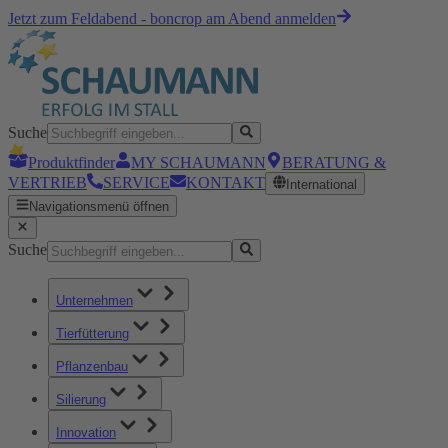
Jetzt zum Feldabend - boncrop am Abend anmelden
Suche
Produktfinder
MY SCHAUMANN
BERATUNG &
VERTRIEB
SERVICE
KONTAKT
International
Navigationsmenü öffnen
Suche
Unternehmen
Tierfütterung
Pflanzenbau
Silierung
Innovation