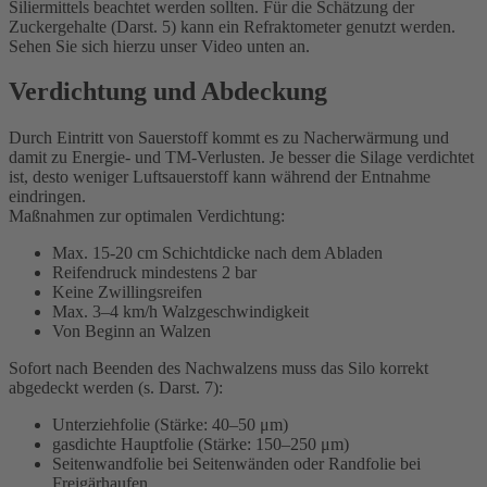
Siliermittels beachtet werden sollten. Für die Schätzung der
Zuckergehalte (Darst. 5) kann ein Refraktometer genutzt werden.
Sehen Sie sich hierzu unser Video unten an.
Verdichtung und Abdeckung
Durch Eintritt von Sauerstoff kommt es zu Nacherwärmung und
damit zu Energie- und TM-Verlusten. Je besser die Silage verdichtet
ist, desto weniger Luftsauerstoff kann während der Entnahme
eindringen.
Maßnahmen zur optimalen Verdichtung:
Max. 15-20 cm Schichtdicke nach dem Abladen
Reifendruck mindestens 2 bar
Keine Zwillingsreifen
Max. 3–4 km/h Walzgeschwindigkeit
Von Beginn an Walzen
Sofort nach Beenden des Nachwalzens muss das Silo korrekt
abgedeckt werden (s. Darst. 7):
Unterziehfolie (Stärke: 40–50 μm)
gasdichte Hauptfolie (Stärke: 150–250 μm)
Seitenwandfolie bei Seitenwänden oder Randfolie bei
Freigärhaufen