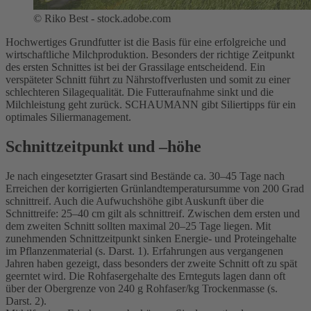
©
Riko Best - stock.adobe.com
Hochwertiges Grundfutter ist die Basis für eine erfolgreiche und
wirtschaftliche Milchproduktion. Besonders der richtige Zeitpunkt
des ersten Schnittes ist bei der Grassilage entscheidend. Ein
verspäteter Schnitt führt zu Nährstoffverlusten und somit zu einer
schlechteren Silagequalität. Die Futteraufnahme sinkt und die
Milchleistung geht zurück. SCHAUMANN gibt Siliertipps für ein
optimales Siliermanagement.
Schnittzeitpunkt und –höhe
Je nach eingesetzter Grasart sind Bestände ca. 30–45 Tage nach
Erreichen der korrigierten Grünlandtemperatursumme von 200 Grad
schnittreif. Auch die Aufwuchshöhe gibt Auskunft über die
Schnittreife: 25–40 cm gilt als schnittreif. Zwischen dem ersten und
dem zweiten Schnitt sollten maximal 20–25 Tage liegen. Mit
zunehmenden Schnittzeitpunkt sinken Energie- und Proteingehalte
im Pflanzenmaterial (s. Darst. 1). Erfahrungen aus vergangenen
Jahren haben gezeigt, dass besonders der zweite Schnitt oft zu spät
geerntet wird. Die Rohfasergehalte des Ernteguts lagen dann oft
über der Obergrenze von 240 g Rohfaser/kg Trockenmasse (s.
Darst. 2).