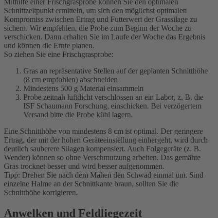
Mithilfe einer Frischgrasprobe können Sie den optimalen
Schnittzeitpunkt ermitteln, um sich den möglichst optimalen
Kompromiss zwischen Ertrag und Futterwert der Grassilage zu
sichern. Wir empfehlen, die Probe zum Beginn der Woche zu
verschicken. Dann erhalten Sie im Laufe der Woche das Ergebnis
und können die Ernte planen.
So ziehen Sie eine Frischgrasprobe:
Gras an repräsentative Stellen auf der geplanten Schnitthöhe
(8 cm empfohlen) abschneiden
Mindestens 500 g Material einsammeln
Probe zeitnah luftdicht verschlossen an ein Labor, z. B. die
ISF Schaumann Forschung, einschicken. Bei verzögertem
Versand bitte die Probe kühl lagern.
Eine Schnitthöhe von mindestens 8 cm ist optimal. Der geringere
Ertrag, der mit der hohen Geräteeinstellung einhergeht, wird durch
deutlich sauberere Silagen kompensiert. Auch Folgegeräte (z. B.
Wender) können so ohne Verschmutzung arbeiten. Das gemähte
Gras trocknet besser und wird besser aufgenommen.
Tipp: Drehen Sie nach dem Mähen den Schwad einmal um. Sind
einzelne Halme an der Schnittkante braun, sollten Sie die
Schnitthöhe korrigieren.
Anwelken und Feldliegezeit