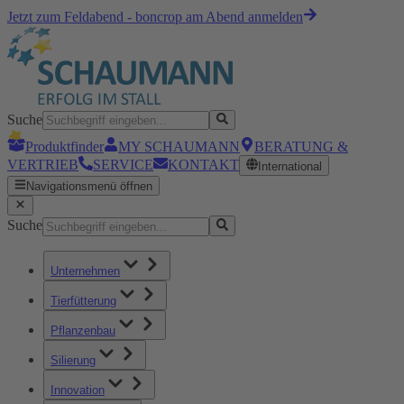
Jetzt zum Feldabend - boncrop am Abend anmelden
Suche
Produktfinder
MY SCHAUMANN
BERATUNG &
VERTRIEB
SERVICE
KONTAKT
International
Navigationsmenü öffnen
Suche
Unternehmen
Tierfütterung
Pflanzenbau
Silierung
Innovation