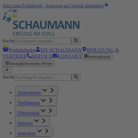
Jetzt zum Feldabend - boncrop am Abend anmelden
Suche
Produktfinder
MY SCHAUMANN
BERATUNG &
VERTRIEB
SERVICE
KONTAKT
International
Navigationsmenü öffnen
Suche
Unternehmen
Tierfütterung
Pflanzenbau
Silierung
Innovation